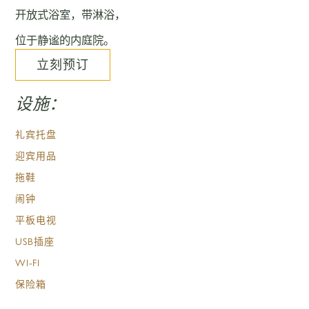
开放式浴室，带淋浴，
位于静谧的内庭院。
立刻预订
设施：
礼宾托盘
迎宾用品
拖鞋
闹钟
平板电视
USB插座
WI-FI
保险箱