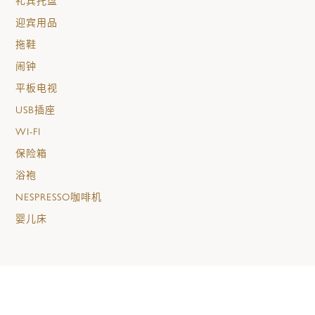
礼宾托盘
迎宾用品
拖鞋
闹钟
平板电视
USB插座
WI-FI
保险箱
浴袍
NESPRESSO咖啡机
婴儿床