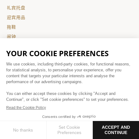
礼宾托盘
迎宾用品
拖鞋
闹钟
平板电视
USB插座
WI-FI
保险箱
高级双人房（可使用泳池）
2位成人（1位儿童）
预订住宿
|