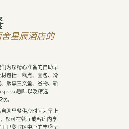
餐
丽舍星辰酒店的
我们为您精心准备的自助早
食材包括：糕点、面包、冷
蛋、烟熏三文鱼、谷物、新
spresso咖啡以及精选
n茶饮。
热自助早餐供应时间为早上
1:00，您可在餐厅或客房内享
于巴黎17区中心的丰盛早