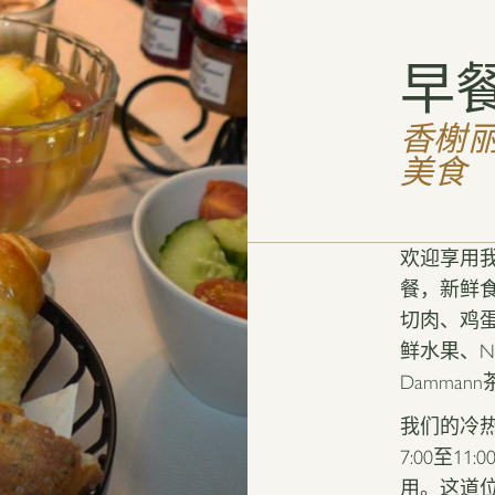
早
香榭
美食
欢迎享用
餐，新鲜
切肉、鸡
鲜水果、Ne
Damman
我们的冷
7:00至1
用。这道位